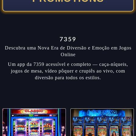
7359
Descubra uma Nova Era de Diversão e Emoção em Jogos
Online
Um app da 7359 acessível e completo — caça-níqueis,
jogos de mesa, vídeo pôquer e crupiês ao vivo, com
diversão para todos os estilos.