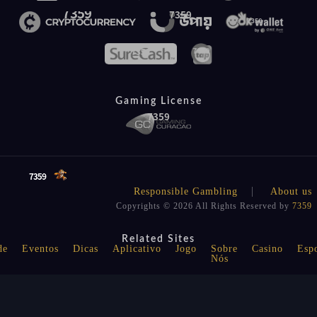
Gaming License
Responsible Gambling
About us
Copyrights © 2026 All Rights Reserved by
7359
Related Sites
de
Eventos
Dicas
Aplicativo
Jogo
Sobre
Casino
Espo
Nós