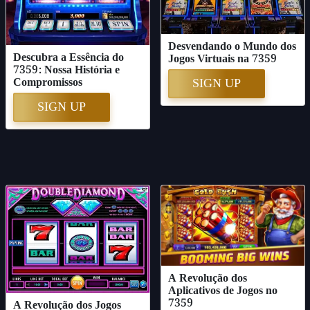
Desvendando o Mundo dos
Descubra a Essência do
Jogos Virtuais na 7359
7359: Nossa História e
SIGN UP
Compromissos
SIGN UP
A Revolução dos
Aplicativos de Jogos no
7359
A Revolução dos Jogos