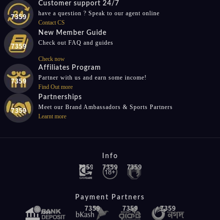
Customer support 24/7
have a question ? Speak to our agent online
Contact CS
New Member Guide
Check out FAQ and guides
Check now
Affiliates Program
Partner with us and earn some income!
Find Out more
Partnerships
Meet our Brand Ambassadors & Sports Partners
Learnt more
Info
Payment Partners